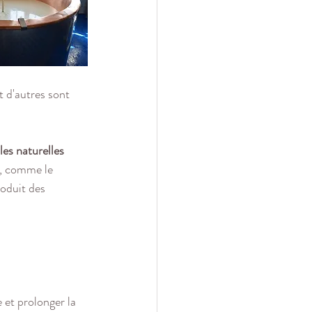
t d'autres sont 
es naturelles 
s, comme le 
roduit des 
 et prolonger la 