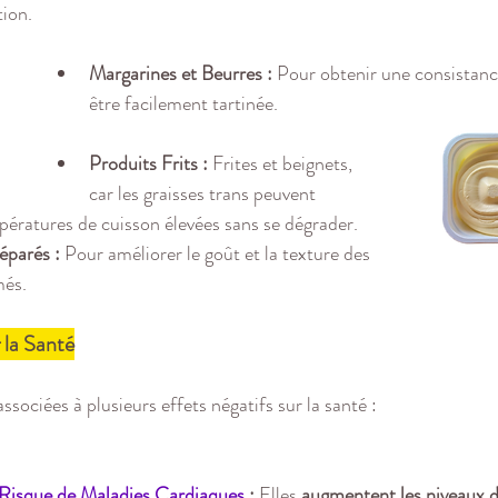
tion.
Margarines et Beurres :
 Pour obtenir une consistance
être facilement tartinée.
Produits Frits :
 Frites et beignets, 
car les graisses trans peuvent 
ératures de cuisson élevées sans se dégrader.
éparés :
 Pour améliorer le goût et la texture des 
més.
 la Santé
associées à plusieurs effets négatifs sur la santé :
Risque de Maladies Cardiaques
 :
 Elles 
augmentent les niveaux d