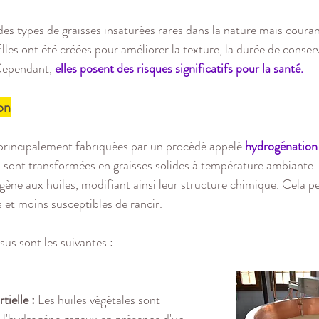
des types de graisses insaturées rares dans la nature mais couran
les ont été créées pour améliorer la texture, la durée de conserv
 Cependant, 
elles posent des risques significatifs pour la santé.
on
 principalement fabriquées par un procédé appelé 
hydrogénation 
es sont transformées en graisses solides à température ambiante
ogène aux huiles, modifiant ainsi leur structure chimique. Cela p
s et moins susceptibles de rancir.
us sont les suivantes :
ielle :
 Les huiles végétales sont 
 l'hydrogène gazeux en présence d'un 