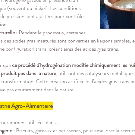
que (souvent du nickel). Les conditions 
de pression sont ajustées pour contrôler 
ion.
turelle :
 Pendant le processus, certaines 
s des acides gras insaturés sont converties en liaisons simples, e
e configuration trans, créant ainsi des acides gras trans.
r que 
ce procédé d'hydrogénation modifie chimiquement les huil
 produit pas dans la nature
, utilisant des catalyseurs métallique
a transformation. Cette création artificielle d'acides gras trans p
ouve pas couramment dans la nature.
dustrie Agro-Alimentaire
 couramment utilisées dans :
gerie :
 Biscuits, gâteaux et pâtisseries, pour améliorer la texture