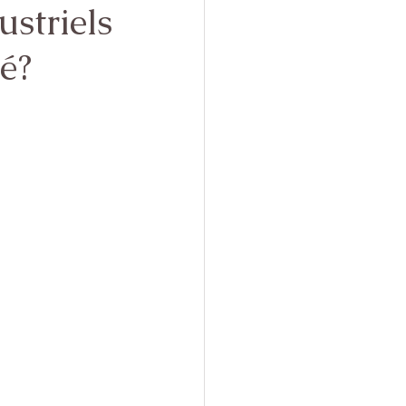
ustriels
té?