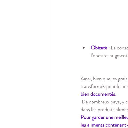
Obésité 
:
 La conso
l'obésité, augmenta
Ainsi,
bien que les grai
transformés pour le bon
bien documentés.
 De nombreux pays, y compris la France, ont pris des mesures pour limiter ou interdire leur utilisation 
dans les produits alimen
Pour garder une meilleur
les aliments contenant 