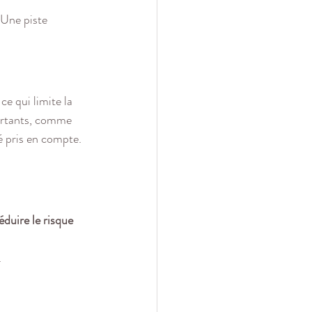
 Une piste 
e qui limite la 
portants, comme 
té pris en compte.
duire le risque 
.