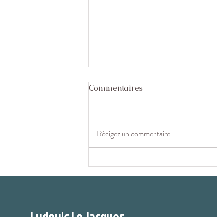
Commentaires
Rédigez un commentaire...
Nutrition sportive & régimes
végétariens/pescatariens
Ludovic Le Jacques