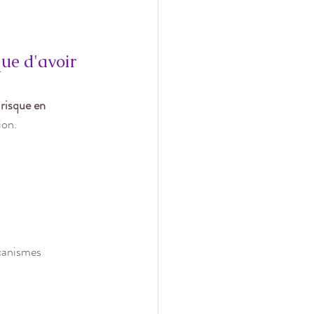
ue d'avoir 
risque en 
ion.
canismes 