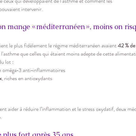
rvé ceux qui développaient de l'asthme et comment les 
pouvaient intervenir.
 on mange « méditerranéen », moins on risq
ient le plus fidèlement le régime méditerranéen avaient 
42 % de 
 l'asthme que celles qui étaient moins adepte de cette alimentat
u lot :
en oméga‑3 anti‑inflammatoires
x
, riches en antioxydants
nt aider à réduire l’inflammation et le stress oxydatif, deux mé
.
 plus fort après 35 ans