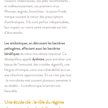
couleurs chaleureuses, ses plats réconfortants… 
et malheureusement, ses premiers virus. 
Rhumes, angines, bronchites : la saison froide 
marque souvent le retour des prescriptions 
d’antibiotiques. S’ils sont parfois indispensables, 
leur impact sur notre santé intestinale est loin 
d’être anodin.
Les antibiotiques, en détruisant les bactéries 
pathogènes, affectent aussi les bactéries 
bénéfiques 
de notre microbiote intestinal. Ce 
déséquilibre, appelé 
dysbiose
, peut entraîner une 
baisse de l’immunité, des troubles digestifs, une 
fatigue chronique, voire une vulnérabilité accrue 
aux infections opportunistes. Et ce n’est pas tout 
: le microbiote met souvent plusieurs semaines à 
se rétablir… à condition que le terrain soit 
favorable.
Une étude clé : le rôle du régime 