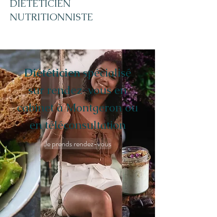
DIETETICIEN
NUTRITIONNISTE
Diététicien
spécialisé
sur rendez-vous en
cabinet à Montgeron ou
en téléconsultation
Je prends rendez-vous